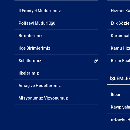
İl Emniyet Müdürümüz
Hizmet Kal
Polisevi Müdürlüğü
Etik Sözl
Birimlerimiz
Kurumsal 
İlçe Birimlerimiz
Kamu Hizm
Şehitlerimiz
Birim Faa
İlkelerimiz
İŞLEMLE
Amaç ve Hedeflerimiz
İhbar
Misyonumuz Vizyonumuz
Kayıp Şa
e-Devlet 