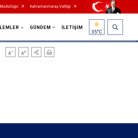
 Müdürlüğü
Kahramanmaraş Valiliği
ŞLEMLER
GÜNDEM
İLETİŞİM
35
°C