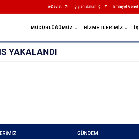
e-Devlet
İçişleri Bakanlığı
Emniyet Genel
MÜDÜRLÜĞÜMÜZ
HİZMETLERİMİZ
İ
İl Emniyet Müdürlükleri
S YAKALANDI
ERİMİZ
GÜNDEM