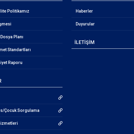
ite Politikamız
Haberler
eşmesi
Duyurular
Dosya Planı
İLETİŞİM
et Standartları
liyet Raporu
R
hıs/Çocuk Sorgulama
Hizmetleri